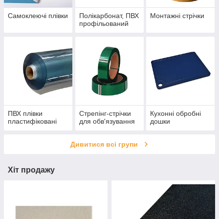
Самоклеючі плівки
Полікарбонат, ПВХ
Монтажні стрічки
профільований
ПВХ плівки
Стрепінг-стрічки
Кухонні обробні
пластифіковані
для обв'язування
дошки
Дивитися всі групи
Хіт продажу