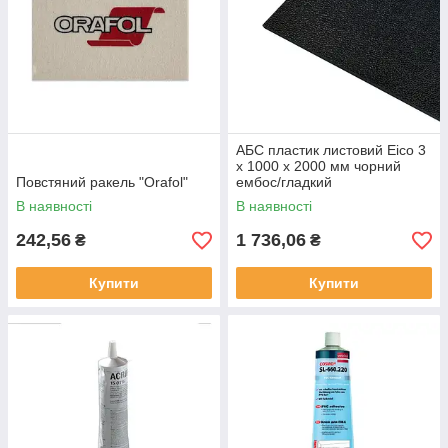
АБС пластик листовий Eico 3
x 1000 x 2000 мм чорний
Повстяний ракель "Orafol"
ембос/гладкий
В наявності
В наявності
242,56
1 736,06
₴
₴
Купити
Купити