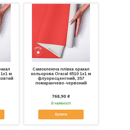
ракал
Самоклеюча плівка оракал
 1x1 м
кольорова Oracal 6510 1x1 м
жовтий
флуоресцентний, 357
помаранчево-червоний
768,90 ₴
В наявності
Купити