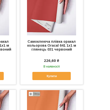
ракал
Самоклеюча плівка оракал
1x1 м
кольорова Oracal 641 1x1 м
рвоний
глянець 031 червоний
226,60 ₴
В наявності
Купити