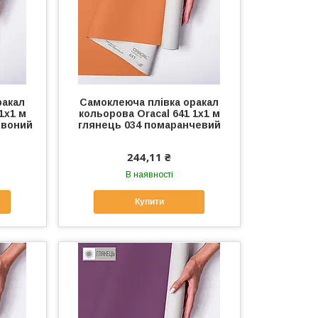
ракал
Самоклеюча плівка оракал
1x1 м
кольорова Oracal 641 1x1 м
рвоний
глянець 034 помаранчевий
244,11 ₴
В наявності
Купити