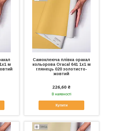
ракал
Самоклеюча плівка оракал
1x1 м
кольорова Oracal 641 1x1 м
жовтий
глянець 020 золотисто-
жовтий
226,60 ₴
В наявності
Купити