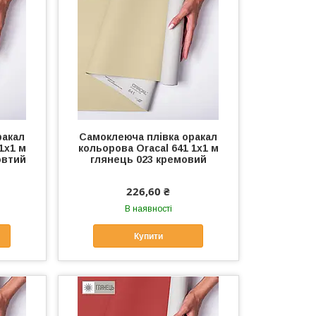
ракал
Самоклеюча плівка оракал
1x1 м
кольорова Oracal 641 1x1 м
овтий
глянець 023 кремовий
226,60 ₴
В наявності
Купити