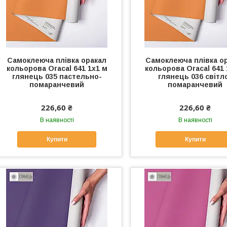
Самоклеюча плівка оракал
Самоклеюча плівка о
кольорова Oracal 641 1x1 м
кольорова Oracal 641 
глянець 035 пастельно-
глянець 036 світл
помаранчевий
помаранчевий
226,60 ₴
226,60 ₴
В наявності
В наявності
Купити
Купити