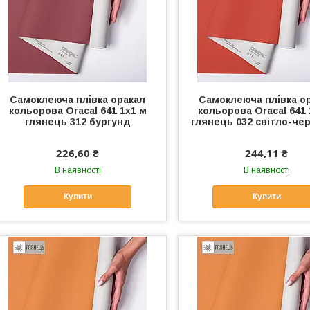
Самоклеюча плівка оракал
Самоклеюча плівка о
кольорова Oracal 641 1x1 м
кольорова Oracal 641 
глянець 312 бургунд
глянець 032 світло-че
226,60 ₴
244,11 ₴
В наявності
В наявності
Купити
Купити