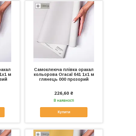
ракал
Самоклеюча плівка оракал
1x1 м
кольорова Oracal 641 1x1 м
вий
глянець 000 прозорий
226,60 ₴
В наявності
Купити