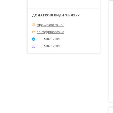
https://plastics.ua/
sales@plastics.ua
+380504617019
+380504617019