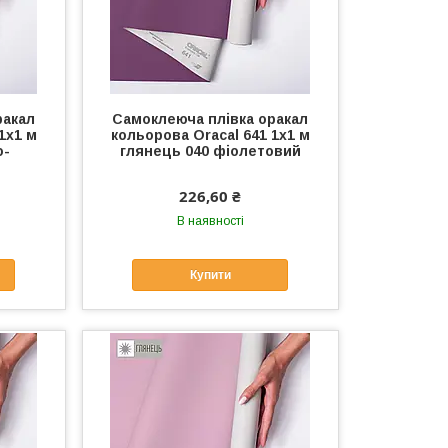
ракал
Самоклеюча плівка оракал
1x1 м
кольорова Oracal 641 1x1 м
о-
глянець 040 фіолетовий
226,60 ₴
В наявності
Купити