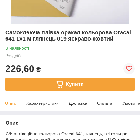
Самоклеюча плівка оракал кольорова Oracal
641 1x1 м глянець 019 яскраво-жовтий
В наявності
Роздріб
226,60
₴
Купити
Опис
Характеристики
Доставка
Оплата
Умови п
Опис
С/К аплікаційна кольорова Oracal 641, глянець, всі кольори
Високоякісна та надійна мономерна самоклеюча ПВХ-плівка,