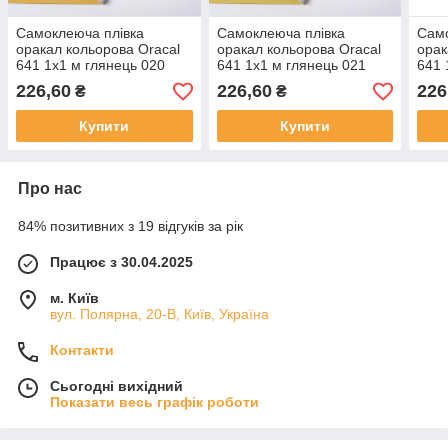
Самоклеюча плівка
Самоклеюча плівка
Само
оракал кольорова Oracal
оракал кольорова Oracal
орак
641 1x1 м глянець 020
641 1x1 м глянець 021
641 
золотисто-жовтий
жовтий
світ
226,60
226,60
226
₴
₴
Купити
Купити
Про нас
84% позитивних з 19 відгуків за рік
Працює з 30.04.2025
м. Київ
вул. Полярна, 20-В, Київ, Україна
Контакти
Сьогодні вихідний
Показати весь графік роботи