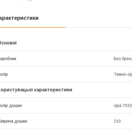
арактеристики
Основні
иробник
Без брен
олір
Темно-сі
Користувацькі характеристики
олір дошки
сіра 7032
Ширина дошки
210