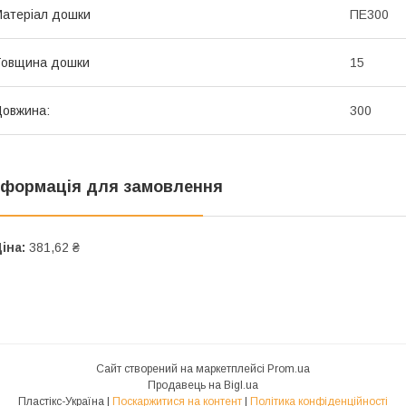
атеріал дошки
ПЕ300
Товщина дошки
15
овжина:
300
нформація для замовлення
іна:
381,62 ₴
Сайт створений на маркетплейсі
Prom.ua
Продавець на Bigl.ua
Пластікс-Україна |
Поскаржитися на контент
|
Політика конфіденційності