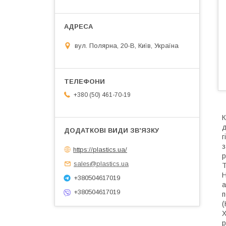
вул. Полярна, 20-В, Київ, Україна
+380 (50) 461-70-19
К
д
г
з
https://plastics.ua/
р
sales@plastics.ua
Т
Н
+380504617019
а
+380504617019
п
(
Х
р