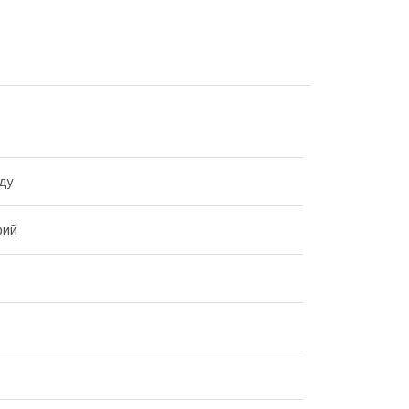
ду
рий