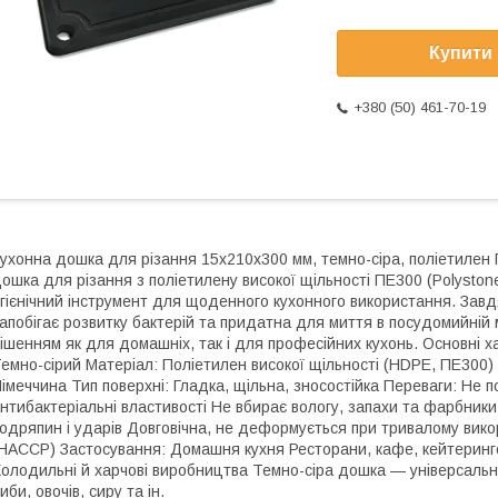
Купити
+380 (50) 461-70-19
ухонна дошка для різання 15x210x300 мм, темно-сіра, поліетилен 
ошка для різання з поліетилену високої щільності ПЕ300 (Polysto
ігієнічний інструмент для щоденного кухонного використання. Завд
апобігає розвитку бактерій та придатна для миття в посудомийній 
ішенням як для домашніх, так і для професійних кухонь. Основні ха
емно-сірий Матеріал: Поліетилен високої щільності (HDPE, ПЕ300) 
імеччина Тип поверхні: Гладка, щільна, зносостійка Переваги: Не 
нтибактеріальні властивості Не вбирає вологу, запахи та фарбник
одряпин і ударів Довговічна, не деформується при тривалому викор
HACCP) Застосування: Домашня кухня Ресторани, кафе, кейтерингов
олодильні й харчові виробництва Темно-сіра дошка — універсальни
иби, овочів, сиру та ін.