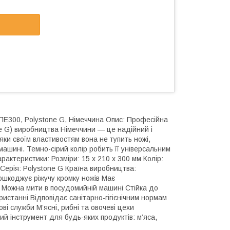
ПЕ300, Polystone G, Німеччина Опис: Професійна
ne G) виробництва Німеччини — це надійний і
яки своїм властивостям вона не тупить ножі,
машині. Темно-сірий колір робить її універсальним
рактеристики: Розміри: 15 x 210 x 300 мм Колір:
Серія: Polystone G Країна виробництва:
пошкоджує ріжучу кромку ножів Має
и Можна мити в посудомийній машині Стійка до
истанні Відповідає санітарно-гігієнічним нормам
і служби М’ясні, рибні та овочеві цехи
й інструмент для будь-яких продуктів: м’яса,