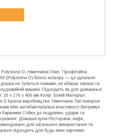
 Polystone D, Німеччина Опис: Професійна
0 (Polystone D) білого кольору — це ідеальне
і, дошка не тупиться ножами, не вбирає запахи та
посудомийній машині. Підходить як для домашньої
: 20 x 276 x 400 мм Колір: Білий Матеріал:
e D Країна виробництва: Німеччина Тип поверхні:
ножів Має антибактеріальні властивості Витримує
и барвники Стійка до подряпин, ударів та
ування: Домашні кухні Ресторани, кафе,
комендовано для загального використання та
еально підходить для будь-яких харчових