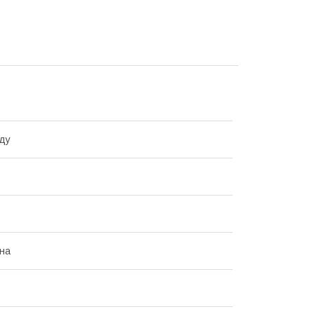
ду
на