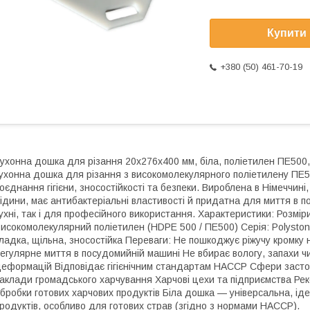
Купити
+380 (50) 461-70-19
ухонна дошка для різання 20x276x400 мм, біла, поліетилен ПЕ500,
ухонна дошка для різання з високомолекулярного поліетилену ПЕ50
оєднання гігієни, зносостійкості та безпеки. Вироблена в Німеччин
ідини, має антибактеріальні властивості й придатна для миття в 
ухні, так і для професійного використання. Характеристики: Розміри
исокомолекулярний поліетилен (HDPE 500 / ПЕ500) Серія: Polyston
ладка, щільна, зносостійка Переваги: Не пошкоджує ріжучу кромку 
егулярне миття в посудомийній машині Не вбирає вологу, запахи ч
еформацій Відповідає гігієнічним стандартам HACCP Сфери застос
аклади громадського харчування Харчові цехи та підприємства Ре
бробки готових харчових продуктів Біла дошка — універсальна, ід
родуктів, особливо для готових страв (згідно з нормами HACCP).