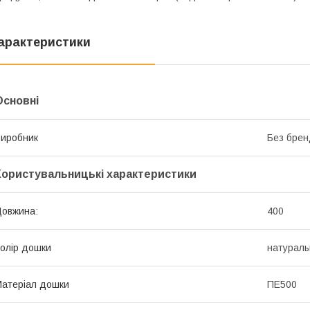
арактеристики
Основні
иробник
Без брен
Користувальницькі характеристики
овжина:
400
олір дошки
натураль
атеріал дошки
ПЕ500