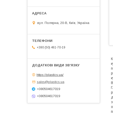
вул. Полярна, 20-В, Київ, Україна
+380 (50) 461-70-19
К
к
п
р
https://plastics.ua/
к
sales@plastics.ua
В
Г
+380504617019
р
+380504617019
д
з
о
п