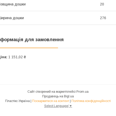
Товщина дошки
20
Ширина дошки
276
нформація для замовлення
іна:
1 151,02 ₴
Сайт створений на маркетплейсі
Prom.ua
Продавець на Bigl.ua
Пластікс-Україна |
Поскаржитися на контент
|
Політика конфіденційності
Select Language
▼