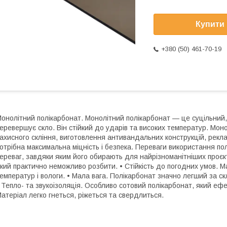
Купити
+380 (50) 461-70-19
онолітний полікарбонат. Монолітний полікарбонат — це суцільний, ц
еревершує скло. Він стійкий до ударів та високих температур. Мо
ахисного скління, виготовлення антивандальних конструкцій, рекла
отрібна максимальна міцність і безпека. Переваги використання по
ереваг, завдяки яким його обирають для найрізноманітніших проєкт
кий практично неможливо розбити. • Стійкість до погодних умов. 
емператур і вологи. • Мала вага. Полікарбонат значно легший за с
 Тепло- та звукоізоляція. Особливо сотовий полікарбонат, який ефе
атеріал легко гнеться, ріжеться та свердлиться.