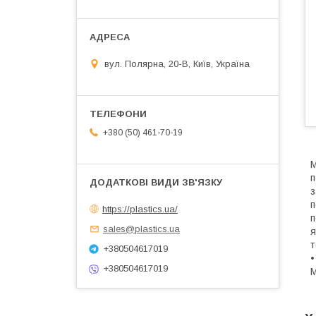
вул. Полярна, 20-В, Київ, Україна
+380 (50) 461-70-19
М
п
з
п
https://plastics.ua/
п
sales@plastics.ua
я
т
+380504617019
•
+380504617019
М