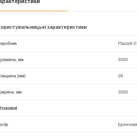
арактеристики
Користувальницькі характеристики
иробник
Placarb 
овжина, мм
3050
овщина (мм)
08
ирина, мм
2050
Основні
олір
Бронзов