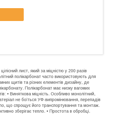
ілісний лист, який за міцністю у 200 разів
нолітний полікарбонат часто використовують для
мних щитів та різних елементів дизайну, де
лікарбонату. Полікарбонат має низку вагомих
ів: • Виняткова міцність. Особливо монолітний,
Матеріал не боїться УФ-випромінювання, перепадів
кло, що спрощує його транспортування та монтаж.
ктивно зберігає тепло. • Простота в обробці.