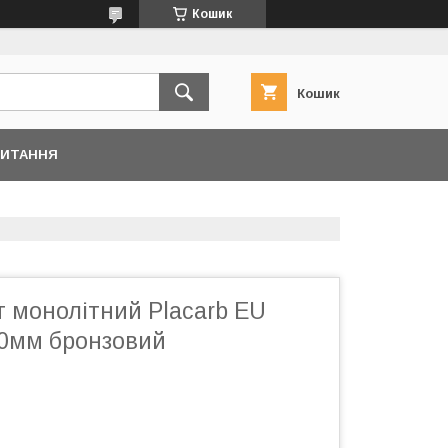
Кошик
Кошик
ПИТАННЯ
т монолітний Placarb EU
0мм бронзовий