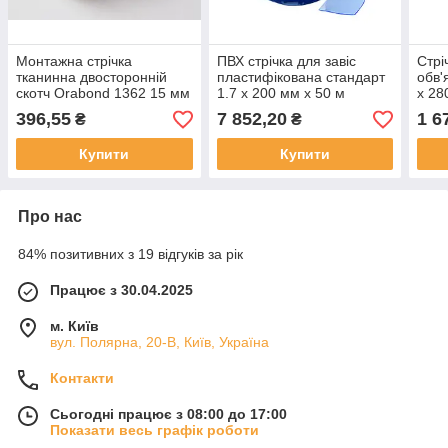
Монтажна стрічка
ПВХ стрічка для завіс
Стрі
тканинна двосторонній
пластифікована стандарт
обв'
скотч Orabond 1362 15 мм
1.7 x 200 мм x 50 м
x 28
x 50 м білий 290 мкр
блакитно-прозорий
396,55
7 852,20
1 6
₴
₴
гладкий
Купити
Купити
Про нас
84% позитивних з 19 відгуків за рік
Працює з 30.04.2025
м. Київ
вул. Полярна, 20-В, Київ, Україна
Контакти
Сьогодні працює з 08:00 до 17:00
Показати весь графік роботи