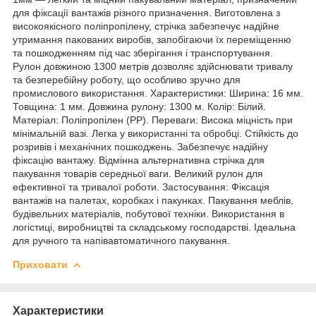
для фіксації вантажів різного призначення. Виготовлена з
високоякісного поліпропілену, стрічка забезпечує надійне
утримання пакованих виробів, запобігаючи їх переміщенню
та пошкодженням під час зберігання і транспортування.
Рулон довжиною 1300 метрів дозволяє здійснювати тривалу
та безперебійну роботу, що особливо зручно для
промислового використання. Характеристики: Ширина: 16 мм.
Товщина: 1 мм. Довжина рулону: 1300 м. Колір: Білий.
Матеріал: Поліпропілен (PP). Переваги: Висока міцність при
мінімальній вазі. Легка у використанні та обробці. Стійкість до
розривів і механічних пошкоджень. Забезпечує надійну
фіксацію вантажу. Відмінна альтернативна стрічка для
пакування товарів середньої ваги. Великий рулон для
ефективної та тривалої роботи. Застосування: Фіксація
вантажів на палетах, коробках і пакунках. Пакування меблів,
будівельних матеріалів, побутової техніки. Використання в
логістиці, виробництві та складському господарстві. Ідеальна
для ручного та напівавтоматичного пакування.
Приховати
Характеристики