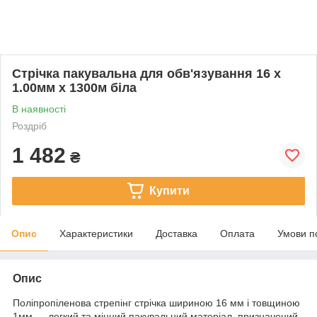
Стрічка пакувальна для обв'язування 16 x
1.00мм x 1300м біла
В наявності
Роздріб
1 482
₴
Купити
Опис
Характеристики
Доставка
Оплата
Умови п
Опис
Поліпропіленова стрепінг стрічка шириною 16 мм і товщиною
1мм — легкий та міцний пакувальний матеріал, призначений