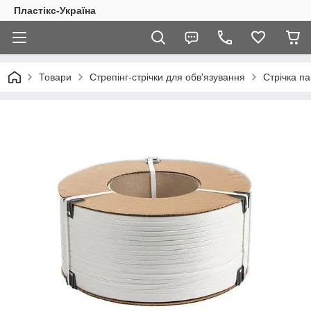
Пластікс-Україна
Товари
Стрепінг-стрічки для обв'язування
Стрічка п