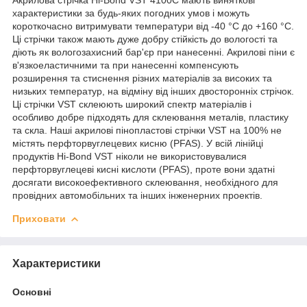
характеристики за будь-яких погодних умов і можуть
короткочасно витримувати температури від -40 °C до +160 °C.
Ці стрічки також мають дуже добру стійкість до вологості та
діють як вологозахисний бар'єр при нанесенні. Акрилові піни є
в'язкоеластичними та при нанесенні компенсують
розширення та стиснення різних матеріалів за високих та
низьких температур, на відміну від інших двосторонніх стрічок.
Ці стрічки VST склеюють широкий спектр матеріалів і
особливо добре підходять для склеювання металів, пластику
та скла. Наші акрилові пінопластові стрічки VST на 100% не
містять перфторвуглецевих кисню (PFAS). У всій лінійці
продуктів Hi-Bond VST ніколи не використовувалися
перфторвуглецеві кисні кислоти (PFAS), проте вони здатні
досягати високоефективного склеювання, необхідного для
провідних автомобільних та інших інженерних проектів.
Приховати
Характеристики
Основні