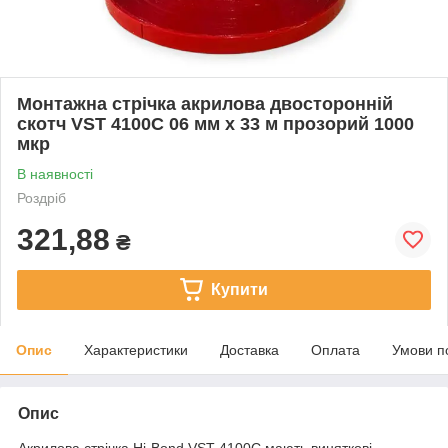
Монтажна стрічка акрилова двосторонній
скотч VST 4100С 06 мм x 33 м прозорий 1000
мкр
В наявності
Роздріб
321,88
₴
Купити
Опис
Характеристики
Доставка
Оплата
Умови п
Опис
Акрилова стрічка Hi-Bond VST 4100С мають виняткові