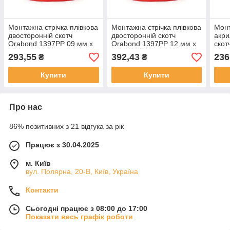
Монтажна стрічка плівкова
Монтажна стрічка плівкова
Монт
двосторонній скотч
двосторонній скотч
акри
Orabond 1397PP 09 мм x
Orabond 1397PP 12 мм x
скот
50 м прозорий 210 мкр
50 м прозорий 210 мкр
33 м
293,55
392,43
236
₴
₴
Купити
Купити
Про нас
86% позитивних з 21 відгука за рік
Працює з 30.04.2025
м. Київ
вул. Полярна, 20-В, Київ, Україна
Контакти
Сьогодні працює з 08:00 до 17:00
Показати весь графік роботи