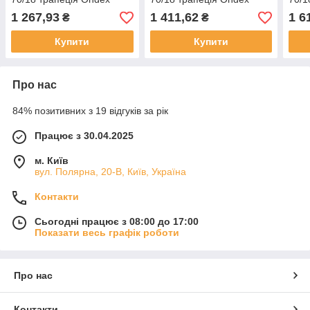
Ecolux 0.8 x 1095 x 2500
Ecolux 0.8 x 1095 x 2500
Ecol
1 267,93
1 411,62
1 6
₴
₴
мм червоний
мм опал
мм 
Купити
Купити
Про нас
84% позитивних з 19 відгуків за рік
Працює з 30.04.2025
м. Київ
вул. Полярна, 20-В, Київ, Україна
Контакти
Сьогодні працює з 08:00 до 17:00
Показати весь графік роботи
Про нас
Контакти