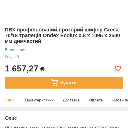
ПВХ профільований прозорий шифер Greca
70/18 трапеція Ondex Ecolux 0.8 x 1095 x 2500
мм димчастий
В наявності
Роздріб
1 657,27
₴
Купити
Опис
Характеристики
Доставка
Оплата
Умови п
Опис
ПВХ профільований Greca 70/18 трапеція 0.8x1095x2500мм