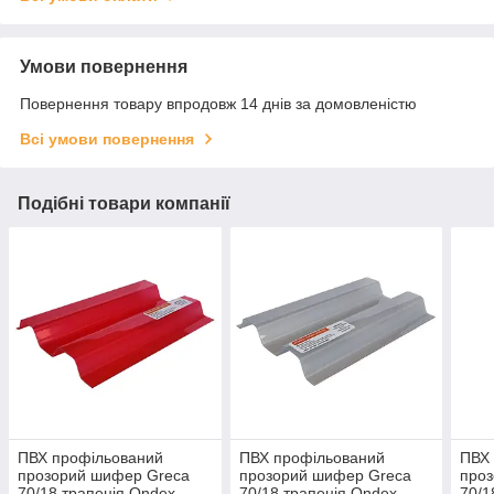
Умови повернення
Повернення товару впродовж 14 днів за домовленістю
Всі умови повернення
Подібні товари компанії
ПВХ профільований
ПВХ профільований
ПВХ
прозорий шифер Greca
прозорий шифер Greca
про
70/18 трапеція Ondex
70/18 трапеція Ondex
70/1