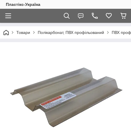
Пластікс-Україна
Товари
Полікарбонат, ПВХ профільований
ПВХ профі