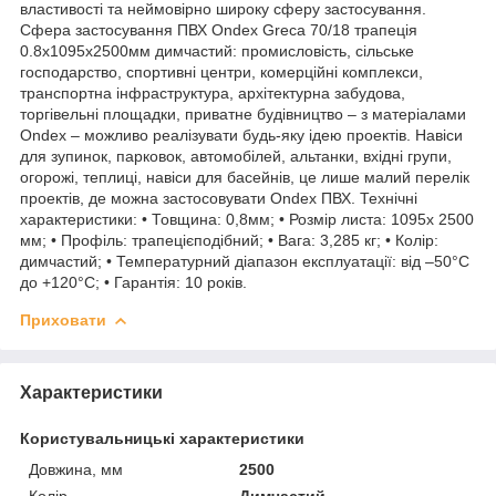
властивості та неймовірно широку сферу застосування.
Сфера застосування ПВХ Ondex Greca 70/18 трапеція
0.8x1095x2500мм димчастий: промисловість, сільське
господарство, спортивні центри, комерційні комплекси,
транспортна інфраструктура, архітектурна забудова,
торгівельні площадки, приватне будівництво – з матеріалами
Ondex – можливо реалізувати будь-яку ідею проектів. Навіси
для зупинок, парковок, автомобілей, альтанки, вхідні групи,
огорожі, теплиці, навіси для басейнів, це лише малий перелік
проектів, де можна застосовувати Ondex ПВХ. Технічні
характеристики: • Товщина: 0,8мм; • Розмір листа: 1095х 2500
мм; • Профіль: трапецієподібний; • Вага: 3,285 кг; • Колір:
димчастий; • Температурний діапазон експлуатації: від –50°C
до +120°C; • Гарантія: 10 років.
Приховати
Характеристики
Користувальницькі характеристики
Довжина, мм
2500
Колір
Димчастий