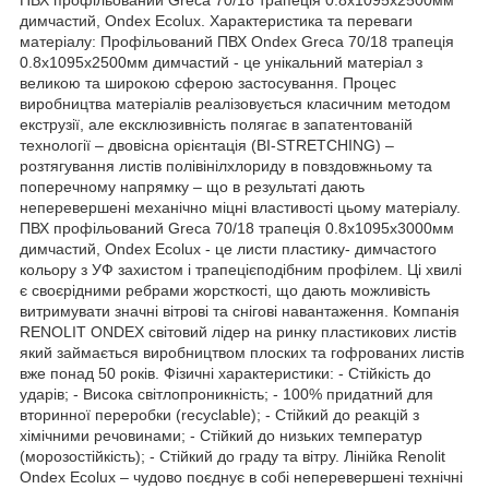
димчастий, Ondex Ecolux. Характеристика та переваги
матеріалу: Профільований ПВХ Ondex Greca 70/18 трапеція
0.8x1095x2500мм димчастий - це унікальний матеріал з
великою та широкою сферою застосування. Процес
виробництва матеріалів реалізовується класичним методом
екструзії, але ексклюзивність полягає в запатентованій
технології – двовісна орієнтація (BI-STRETCHING) –
розтягування листів полівінілхлориду в повздовжньому та
поперечному напрямку – що в результаті дають
неперевершені механічно міцні властивості цьому матеріалу.
ПВХ профільований Greca 70/18 трапеція 0.8x1095x3000мм
димчастий, Ondex Ecolux - це листи пластику- димчастого
кольору з УФ захистом і трапецієподібним профілем. Ці хвилі
є своєрідними ребрами жорсткості, що дають можливість
витримувати значні вітрові та снігові навантаження. Компанія
RENOLIT ONDEX світовий лідер на ринку пластикових листів
який займається виробництвом плоских та гофрованих листів
вже понад 50 років. Фізичні характеристики: - Стійкість до
ударів; - Висока світлопроникність; - 100% придатний для
вторинної переробки (recyclable); - Стійкий до реакцій з
хімічними речовинами; - Стійкий до низьких температур
(морозостійкість); - Стійкий до граду та вітру. Лінійка Renolit
Ondex Ecolux – чудово поєднує в собі неперевершені технічні