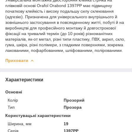
плівковій основі Orafol Orabond 1397PP має підвищену
початкову клейкість і високу подальшу силу склеювання
(адгезію). Призначена для універсального внутрішнього й
зовнішнього застосування в повсякденному житті, побуті й на
виробництві для професійного монтажу й довгострокової
фіксації на тривалий термін (до 10 років) різноманітних
матеріалів, як-от метал, різні типи пластику, ПВХ, акрил, скло,
гума, шкіра, різні полімери, з гладкими поверхнями, зокрема
лакованими, пофарбованими, шліфованими, полірованими.
Приховати
Характеристики
Основні
Колір
Прозорий
Тип
Прозора
Користувацькі характеристики
Ширина, мм
19
Серія
1397PP