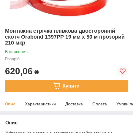
Монтажна стрічка плівкова двосторонній
скотч Orabond 1397PP 19 мм x 50 м прозорий
210 мкр
В наявності
Роздріб
620,06
₴
Купити
Опис
Характеристики
Доставка
Оплата
Умови п
Опис
Універсальна монтажна двостороння клейка стрічка на