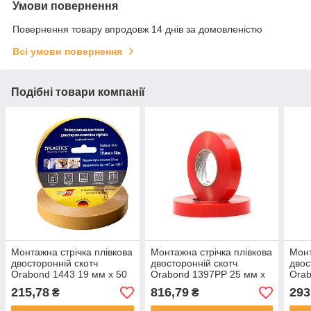
Умови повернення
Повернення товару впродовж 14 днів за домовленістю
Всі умови повернення
Подібні товари компанії
Монтажна стрічка плівкова
Монтажна стрічка плівкова
Монт
двосторонній скотч
двосторонній скотч
двос
Orabond 1443 19 мм x 50
Orabond 1397PP 25 мм x
Orab
м прозорий 100 мкр
50 м прозорий 210 мкр
50 м
215,78
816,79
293
₴
₴