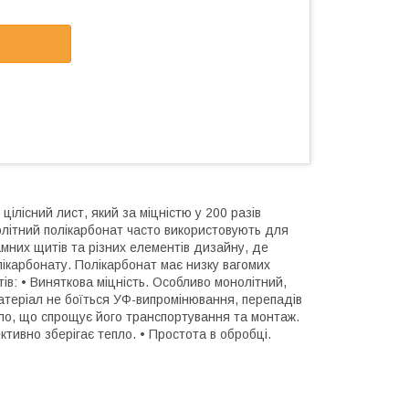
ілісний лист, який за міцністю у 200 разів
нолітний полікарбонат часто використовують для
мних щитів та різних елементів дизайну, де
лікарбонату. Полікарбонат має низку вагомих
ів: • Виняткова міцність. Особливо монолітний,
Матеріал не боїться УФ-випромінювання, перепадів
кло, що спрощує його транспортування та монтаж.
ктивно зберігає тепло. • Простота в обробці.