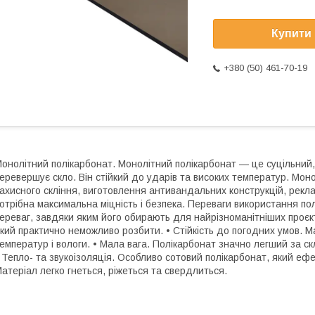
Купити
+380 (50) 461-70-19
онолітний полікарбонат. Монолітний полікарбонат — це суцільний, ц
еревершує скло. Він стійкий до ударів та високих температур. Мо
ахисного скління, виготовлення антивандальних конструкцій, рекла
отрібна максимальна міцність і безпека. Переваги використання по
ереваг, завдяки яким його обирають для найрізноманітніших проєкт
кий практично неможливо розбити. • Стійкість до погодних умов. 
емператур і вологи. • Мала вага. Полікарбонат значно легший за с
 Тепло- та звукоізоляція. Особливо сотовий полікарбонат, який ефе
атеріал легко гнеться, ріжеться та свердлиться.