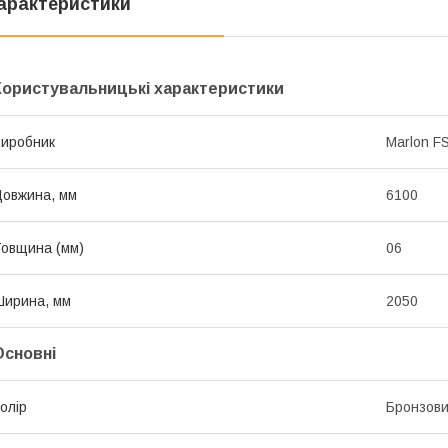
арактеристики
Користувальницькі характеристики
иробник
Marlon F
овжина, мм
6100
овщина (мм)
06
ирина, мм
2050
Основні
олір
Бронзов