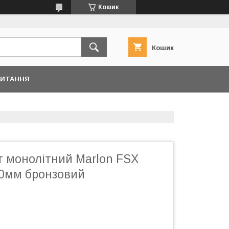
Кошик
Кошик
ПИТАННЯ
т монолітний Marlon FSX
0мм бронзовий