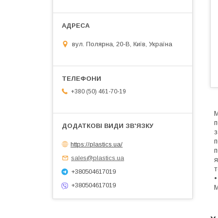
вул. Полярна, 20-В, Київ, Україна
+380 (50) 461-70-19
М
п
з
п
https://plastics.ua/
п
sales@plastics.ua
я
т
+380504617019
•
+380504617019
М