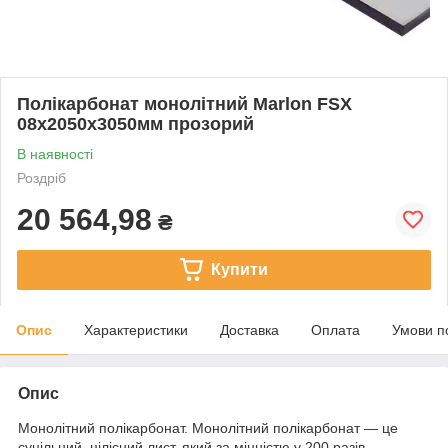
Полікарбонат монолітний Marlon FSX
08x2050x3050мм прозорий
В наявності
Роздріб
20 564,98
₴
Купити
Опис
Характеристики
Доставка
Оплата
Умови п
Опис
Монолітний полікарбонат. Монолітний полікарбонат — це
суцільний, цілісний лист, який за міцністю у 200 разів