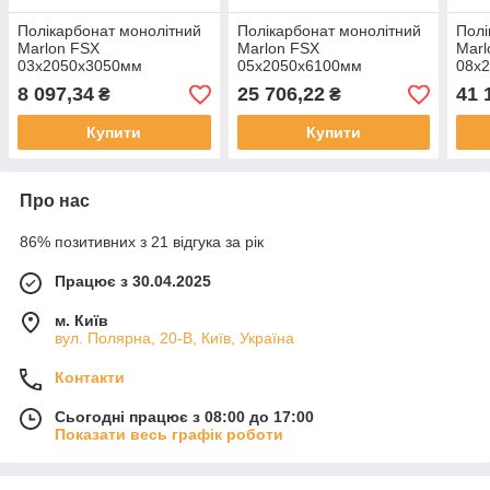
Полікарбонат монолітний
Полікарбонат монолітний
Полі
Marlon FSX
Marlon FSX
Marl
03x2050x3050мм
05x2050x6100мм
08x
бронзовий
прозорий
про
8 097,34
25 706,22
41 
₴
₴
Купити
Купити
Про нас
86% позитивних з 21 відгука за рік
Працює з 30.04.2025
м. Київ
вул. Полярна, 20-В, Київ, Україна
Контакти
Сьогодні працює з 08:00 до 17:00
Показати весь графік роботи