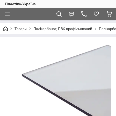
Пластікс-Україна
Товари
Полікарбонат, ПВХ профільований
Полікарб