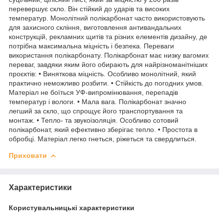
перевершує скло. Він стійкий до ударів та високих
температур. Монолітний полікарбонат часто використовують
для захисного скління, виготовлення антивандальних
конструкцій, рекламних щитів та різних елементів дизайну, де
потрібна максимальна міцність і безпека. Переваги
використання полікарбонату. Полікарбонат має низку вагомих
переваг, завдяки яким його обирають для найрізноманітніших
проєктів: • Виняткова міцність. Особливо монолітний, який
практично неможливо розбити. • Стійкість до погодних умов.
Матеріал не боїться УФ-випромінювання, перепадів
температур і вологи. • Мала вага. Полікарбонат значно
легший за скло, що спрощує його транспортування та
монтаж. • Тепло- та звукоізоляція. Особливо сотовий
полікарбонат, який ефективно зберігає тепло. • Простота в
обробці. Матеріал легко гнеться, ріжеться та свердлиться.
Приховати
Характеристики
Користувальницькі характеристики