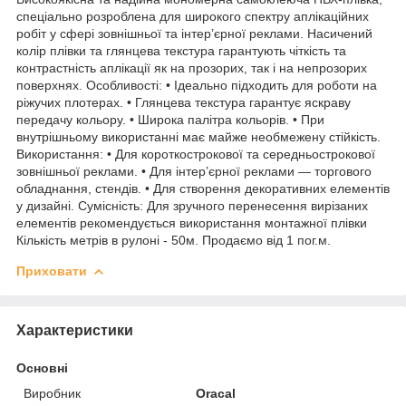
спеціально розроблена для широкого спектру аплікаційних
робіт у сфері зовнішньої та інтер’єрної реклами. Насичений
колір плівки та глянцева текстура гарантують чіткість та
контрастність аплікації як на прозорих, так і на непрозорих
поверхнях. Особливості: • Ідеально підходить для роботи на
ріжучих плотерах. • Глянцева текстура гарантує яскраву
передачу кольору. • Широка палітра кольорів. • При
внутрішньому використанні має майже необмежену стійкість.
Використання: • Для короткострокової та середньострокової
зовнішньої реклами. • Для інтер’єрної реклами — торгового
обладнання, стендів. • Для створення декоративних елементів
у дизайні. Сумісність: Для зручного перенесення вирізаних
елементів рекомендується використання монтажної плівки
Кількість метрів в рулоні - 50м. Продаємо від 1 пог.м.
Приховати
Характеристики
Основні
Виробник
Oracal