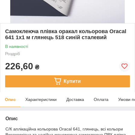
Самоклеюча плівка оракал кольорова Oracal
641 1x1 м глянець 518 синій сталевий
В наявності
Роздріб
226,60
₴
Купити
Опис
Характеристики
Доставка
Оплата
Умови п
Опис
С/К аплікаційна кольорова Oracal 641, глянець, всі кольори
Високоякісна та надійна мономерна самоклеюча ПВХ-плівка,