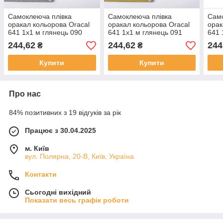
Самоклеюча плівка
Самоклеюча плівка
Само
оракал кольорова Oracal
оракал кольорова Oracal
орак
641 1x1 м глянець 090
641 1x1 м глянець 091
641 
срібло
золото
серн
244,62
244,62
244
₴
₴
Купити
Купити
Про нас
84% позитивних з 19 відгуків за рік
Працює з 30.04.2025
м. Київ
вул. Полярна, 20-В, Київ, Україна
Контакти
Сьогодні вихідний
Показати весь графік роботи