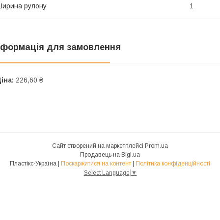
ирина рулону
1
нформація для замовлення
іна:
226,60 ₴
Сайт створений на маркетплейсі
Prom.ua
Продавець на Bigl.ua
Пластікс-Україна |
Поскаржитися на контент
|
Політика конфіденційності
Select Language
▼