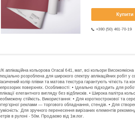
Купити
+380 (50) 461-70-19
/К аплікаційна кольорова Oracal 641, мат, всі кольори Високоякіс
пеціально розроблена для широкого спектру аплікаційних робіт у сф
асичений колір плівки та матова текстура гарантують чіткість та кон
епрозорих поверхнях. Особливості: • Ідеально підходить для робо
плікації елегантного вигляду без відблисків. • Широка палітра кол
еобмежену стійкість. Використання: • Для короткострокової та сер
нтер’єрної реклами — торгового обладнання, стендів. • Для створ
умісність: Для зручного перенесення вирізаних елементів рекоменд
етрів в рулоні - 50м. Продаємо від 1м.пог.