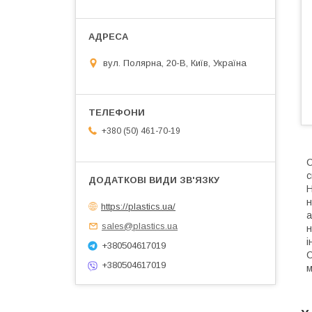
вул. Полярна, 20-В, Київ, Україна
+380 (50) 461-70-19
С
с
Н
н
https://plastics.ua/
а
sales@plastics.ua
н
і
+380504617019
С
+380504617019
м