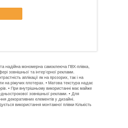
на та надійна мономерна самоклеюча ПВХ-плівка,
ері зовнішньої та інтер’єрної реклами.
трастність аплікації як на прозорих, так і на
ти на ріжучих плотерах. • Матова текстура надає
ьорів. • При внутрішньому використанні має майже
едньострокової зовнішньої реклами. • Для
ення декоративних елементів у дизайні.
ується використання монтажної плівки Кількість