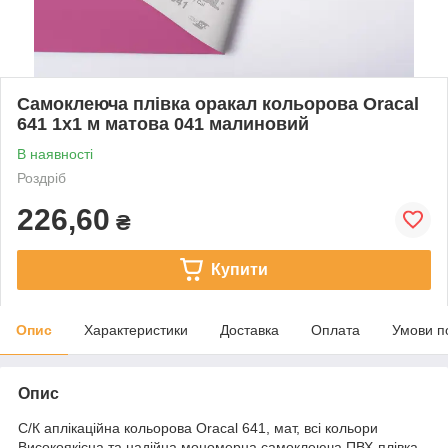
Самоклеюча плівка оракал кольорова Oracal
641 1x1 м матова 041 малиновий
В наявності
Роздріб
226,60
₴
Купити
Опис
Характеристики
Доставка
Оплата
Умови п
Опис
С/К аплікаційна кольорова Oracal 641, мат, всі кольори
Високоякісна та надійна мономерна самоклеюча ПВХ-плівка,