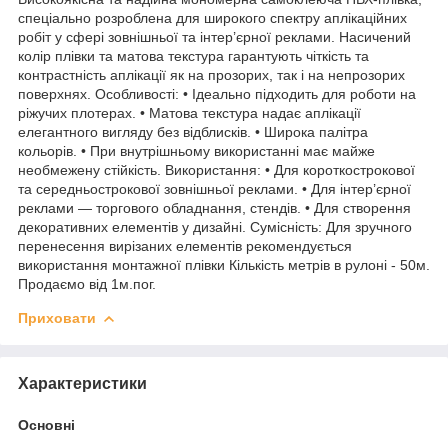
спеціально розроблена для широкого спектру аплікаційних
робіт у сфері зовнішньої та інтер’єрної реклами. Насичений
колір плівки та матова текстура гарантують чіткість та
контрастність аплікації як на прозорих, так і на непрозорих
поверхнях. Особливості: • Ідеально підходить для роботи на
ріжучих плотерах. • Матова текстура надає аплікації
елегантного вигляду без відблисків. • Широка палітра
кольорів. • При внутрішньому використанні має майже
необмежену стійкість. Використання: • Для короткострокової
та середньострокової зовнішньої реклами. • Для інтер’єрної
реклами — торгового обладнання, стендів. • Для створення
декоративних елементів у дизайні. Сумісність: Для зручного
перенесення вирізаних елементів рекомендується
використання монтажної плівки Кількість метрів в рулоні - 50м.
Продаємо від 1м.пог.
Приховати
Характеристики
Основні