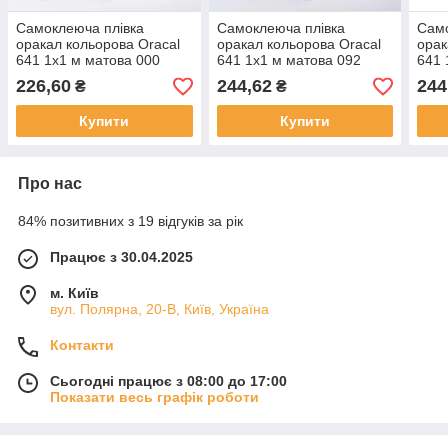
Самоклеюча плівка
Самоклеюча плівка
Само
оракал кольорова Oracal
оракал кольорова Oracal
орак
641 1x1 м матова 000
641 1x1 м матова 092
641 
прозорий
мідний
золо
226,60
244,62
244
₴
₴
Купити
Купити
Про нас
84% позитивних з 19 відгуків за рік
Працює з 30.04.2025
м. Київ
вул. Полярна, 20-В, Київ, Україна
Контакти
Сьогодні працює з 08:00 до 17:00
Показати весь графік роботи