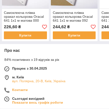
Самоклеюча плівка
Самоклеюча плівка
Само
оракал кольорова Oracal
оракал кольорова Oracal
орак
641 1x1 м матова 000
641 1x1 м матова 092
641 
прозорий
мідний
золо
226,60
244,62
244
₴
₴
Купити
Купити
Про нас
84% позитивних з 19 відгуків за рік
Працює з 30.04.2025
м. Київ
вул. Полярна, 20-В, Київ, Україна
Контакти
Сьогодні вихідний
Показати весь графік роботи