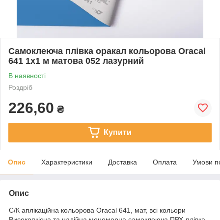
Самоклеюча плівка оракал кольорова Oracal
641 1x1 м матова 052 лазурний
В наявності
Роздріб
226,60
₴
Купити
Опис
Характеристики
Доставка
Оплата
Умови п
Опис
С/К аплікаційна кольорова Oracal 641, мат, всі кольори
Високоякісна та надійна мономерна самоклеюча ПВХ-плівка,