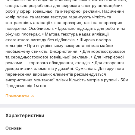
спеціально розроблена для широкого спектру аплікаційних
робіт у сфері зовнішньої та інтер’єрної реклами. Насичений
колір плівки та матова текстура гарантують чіткість та
контрастність аплікації як на прозорих, так і на непрозорих
поверхнях. Особливості: • Ідеально підходить для роботи на
ріжучих плотерах. • Матова текстура надає аплікації
елегантного вигляду без відблисків. • Широка палітра
кольорів. • При внутрішньому використанні має майже
необмежену стійкість. Використання: • Для короткострокової
та середньострокової зовнішньої реклами. • Для інтер’єрної
реклами — торгового обладнання, стендів. • Для створення
декоративних елементів у дизайні. Сумісність: Для зручного
перенесення вирізаних елементів рекомендується
використання монтажної плівки Кількість метрів в рулоні - 50м.
Продаємо від 1м.пог.
Приховати
Характеристики
Основні